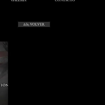
&lt; VOLVER