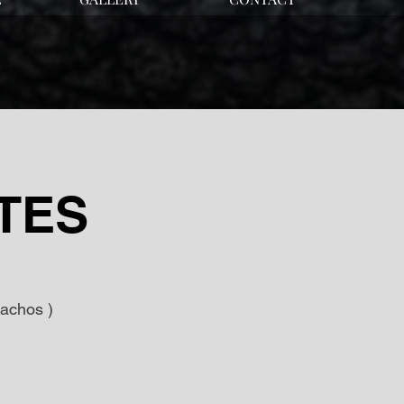
TES
Machos )