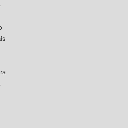
e
o
is
ara
.